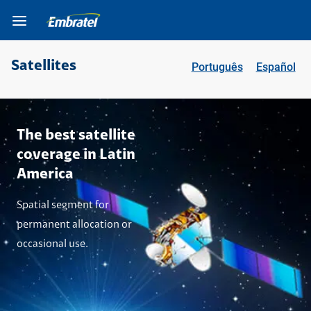
Ir para o Corpo do
Ir para o Cabeçalho do
Ir para o Rodapé do
site
site
site
Satellites
Português
Español
Ir para o topo da
Ir para o cabeçalho
Ir para o rodapé da
página
da página
página
The best satellite
coverage in Latin
America
Spatial segment for
permanent allocation or
occasional use.