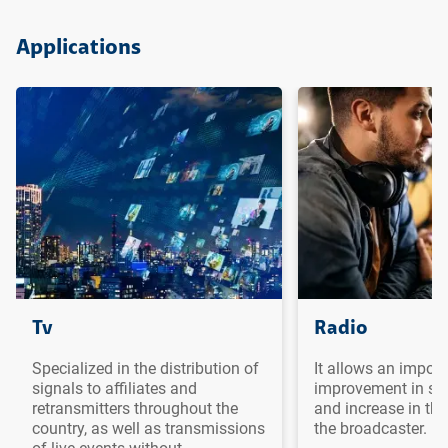
Ir para o topo da
Ir para o cabeçalho
Ir para o rodapé da
página
da página
página
Applications
Tv
Radio
Specialized in the distribution of
It allows an import
signals to affiliates and
improvement in sig
retransmitters throughout the
and increase in th
country, as well as transmissions
the broadcaster.