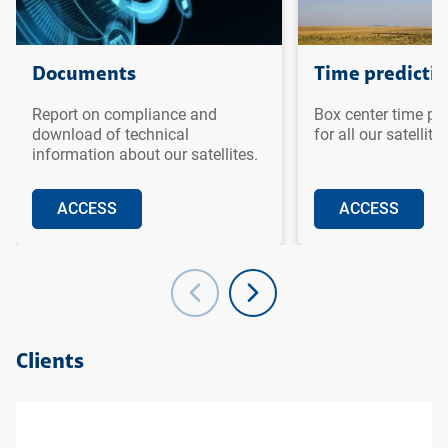
Documents
Time predicti
Report on compliance and
Box center time pr
download of technical
for all our satellites
information about our satellites.
ACCESS
ACCESS
Ir para o topo da
Ir para o cabeçalho
Ir para o rodapé da
página
da página
página
Clients
Ir para o topo da
Ir para o cabeçalho
Ir para o rodapé da
página
da página
página