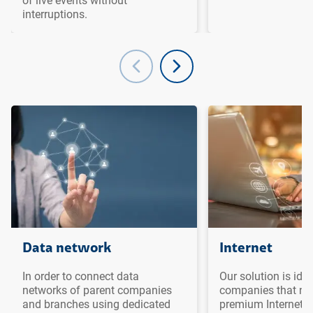
of live events without
interruptions.
Ir para o topo da
Ir para o cabeçalho
Ir para o rodapé da
página
da página
página
Data network
Internet
In order to connect data
Our solution is idea
networks of parent companies
companies that ne
and branches using dedicated
premium Internet a