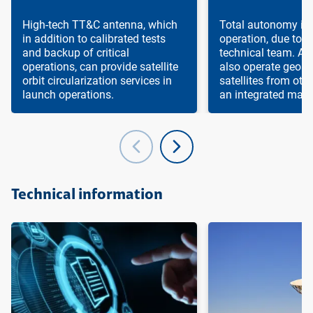
High-tech TT&C antenna, which
Total autonomy in s
in addition to calibrated tests
operation, due to o
and backup of critical
technical team. Al
operations, can provide satellite
also operate geost
orbit circularization services in
satellites from oth
launch operations.
an integrated mann
Ir para o topo da
Ir para o cabeçalho
Ir para o rodapé da
página
da página
página
Technical information