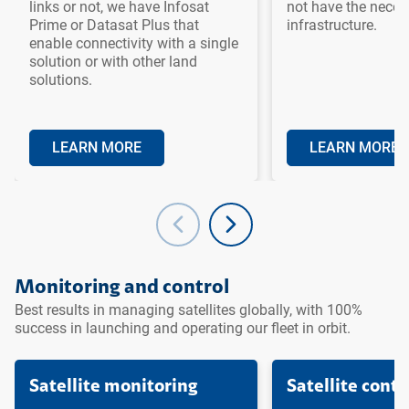
links or not, we have Infosat
not have the neces
Prime or Datasat Plus that
infrastructure.
enable connectivity with a single
solution or with other land
solutions.
LEARN MORE
LEARN MORE
Ir para o topo da
Ir para o cabeçalho
Ir para o rodapé da
página
da página
página
Monitoring and control
Best results in managing satellites globally, with 100%
success in launching and operating our fleet in orbit.
Satellite monitoring
Satellite contr