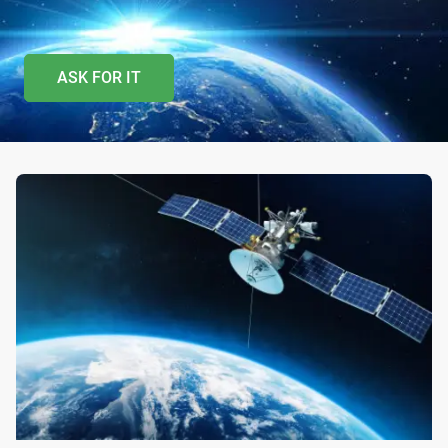
ASK FOR IT
Ir para o topo da
Ir para o cabeçalho
Ir para o rodapé da
página
da página
página