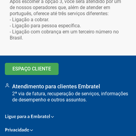
Após escolher a opção 3, você será atendido por um
de nossos operadores que, além de atender em
português, oferece até três serviços diferentes:
- Ligação a cobrar.
- Ligação para pessoa específica.
- Ligação com cobrança em um terceiro número no
Brasil.
Ir para o topo da
Ir para o cabeçalho
Ir para o rodapé da
página
da página
página
ESPAÇO CLIENTE
Atendimento para clientes Embratel
2ª via de fatura, recuperação de serviços, informações
de desempenho e outros assuntos.
Ligue para a Embratel
Privacidade