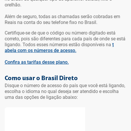
orelhão.
Além de seguro, todas as chamadas serão cobradas em
Reais na conta do seu telefone fixo no Brasil.
Certifique-se de que o código ou número digitado está
correto, pois são diferentes para cada país de onde se está
ligando. Todos esses números estão disponíveis na
t
abela com os números de acesso.
Confira as tarifas desse plano.
Ir para o topo da
Ir para o cabeçalho
Ir para o rodapé da
página
da página
página
Como usar o Brasil Direto
Disque o número de acesso do país que você está ligando,
escolha o idioma no qual deseja ser atendido e escolha
uma das opções de ligação abaixo: