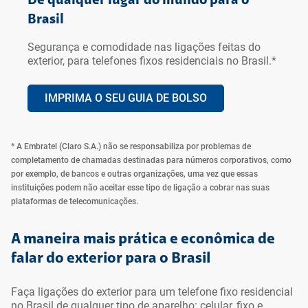
De qualquer lugar do mundo para o
Brasil
Segurança e comodidade nas ligações feitas do
exterior, para telefones fixos residenciais no Brasil.*
IMPRIMA O SEU GUIA DE BOLSO
* A Embratel (Claro S.A.) não se responsabiliza por problemas de
completamento de chamadas destinadas para números corporativos, como
por exemplo, de bancos e outras organizações, uma vez que essas
instituições podem não aceitar esse tipo de ligação a cobrar nas suas
plataformas de telecomunicações.
Ir para o topo da
Ir para o cabeçalho
Ir para o rodapé da
página
da página
página
A maneira mais prática e econômica de
falar do exterior para o Brasil
Faça ligações do exterior para um telefone fixo residencial
no Brasil de qualquer tipo de aparelho: celular, fixo e