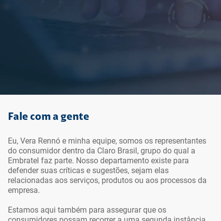
Ir para o topo da
Ir para o cabeçalho
Ir para o rodapé da
página
da página
página
Fale com a gente
Eu, Vera Rennó e minha equipe, somos os representantes
do consumidor dentro da Claro Brasil, grupo do qual a
Embratel faz parte. Nosso departamento existe para
defender suas críticas e sugestões, sejam elas
relacionadas aos serviços, produtos ou aos processos da
empresa.
Estamos aqui também para assegurar que os
consumidores possam recorrer a uma segunda instância,