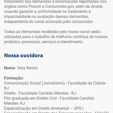
tratamento das demandas e reclamações registradas nos
órgãos como Procon e Consumidor.gov, além da Anatel,
visando garantir a uniformidade no tratamento e
imparcialidade na avaliação dessas demandas,
independente do canal acionado pelo consumidor.
Todas as demandas recebidas pelo nosso canal serão
utilizadas para o trabalho de melhoria contínua de nossos
produtos, processos, serviços e atendimento.
Ir para o topo da
Ir para o cabeçalho
Ir para o rodapé da
página
da página
página
Nossa ouvidora
Nome:
Vera Rennó
Formação:
Comunicação Social (Jornalismo) - Faculdade da Cidade -
RJ
Direito - Faculdade Candido Mendes - RJ
Pós graduada em Direito Civil - Faculdade Candido
Mendes- RJ
Especialização em Direito Ambiental – UFRJ