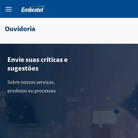
Ir para o Corpo do
Ir para o Cabeçalho do
Ir para o Rodapé do
site
site
site
Ouvidoria
Envie suas críticas e
sugestões
Sobre nossos serviços,
produtos ou processos