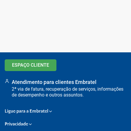
Ir para o topo da
Ir para o cabeçalho
Ir para o rodapé da
página
da página
página
ESPAÇO CLIENTE
Atendimento para clientes Embratel
2ª via de fatura, recuperação de serviços, informações
de desempenho e outros assuntos.
Ligue para a Embratel
Privacidade