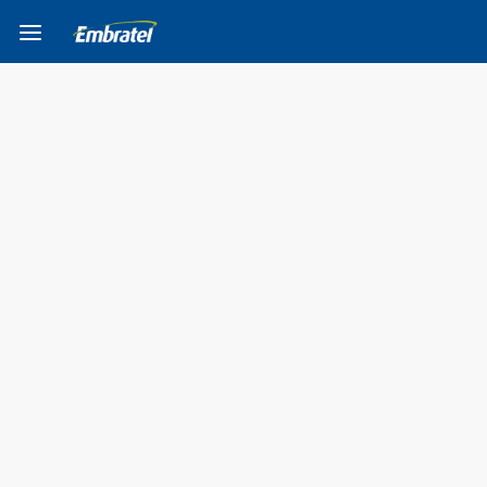
Ir para o Corpo do
Ir para o Cabeçalho do
Ir para o Rodapé do
site
site
site